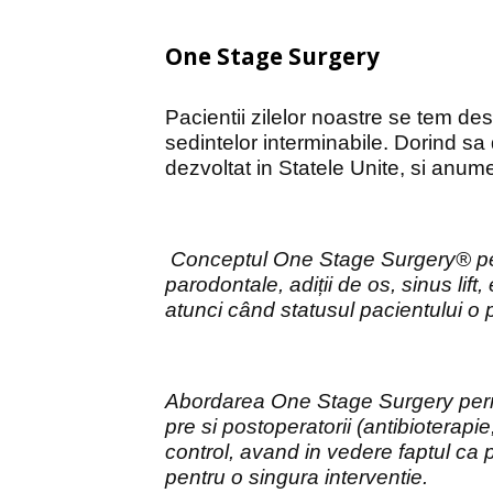
One Stage Surgery
Pacientii zilelor noastre se tem dese
sedintelor interminabile. Dorind 
dezvoltat in Statele Unite, si anu
Conceptul One Stage Surgery® permi
parodontale, adiții de os, sinus lif
atunci când statusul pacientului o 
Abordarea
One Stage Surgery
perm
pre si postoperatorii (antibioterapi
control, avand in vedere faptul ca p
pentru o singura interventie.