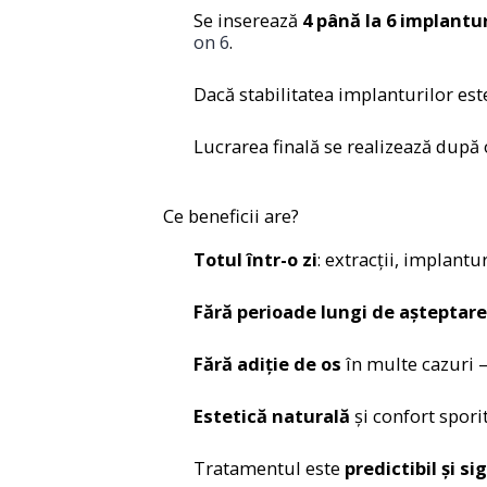
Se inserează
4 până la 6 implantu
on 6
.
Dacă stabilitatea implanturilor es
Lucrarea finală se realizează după 
Ce beneficii are?
Totul într-o zi
: extracții, implanturi
Fără perioade lungi de așteptare
Fără adiție de os
în multe cazuri –
Estetică naturală
și confort sporit
Tratamentul este
predictibil și si