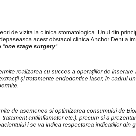
ori de vizita la clinica stomatologica. Unul din princip
sa depaseasca acest obstacol clinica Anchor Dent a 
me
“
one stage surgery
“.
te realizarea cu succes a operațiilor de inserare a
t, extracții și tratamente endodontice laser, în cadrul 
permite.
ite de asemenea si optimizarea consumului de BioMate
e, tratament antiinflamator etc.), precum si a prezentar
acientului i se va indica respectarea indicatiilor din g