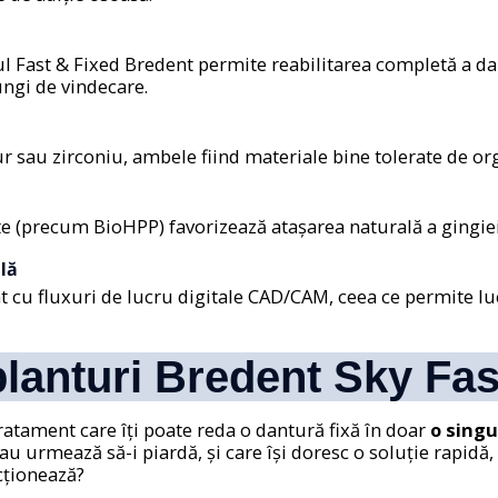
mul Fast & Fixed Bredent permite reabilitarea completă a da
ungi de vindecare.
ur sau zirconiu, ambele fiind materiale bine tolerate de or
te (precum BioHPP) favorizează atașarea naturală a gingiei 
lă
 cu fluxuri de lucru digitale CAD/CAM, ceea ce permite luc
lanturi Bredent Sky Fas
atament care îți poate reda o dantură fixă în doar
o singu
 sau urmează să-i piardă, și care își doresc o soluție rapidă,
ționează?