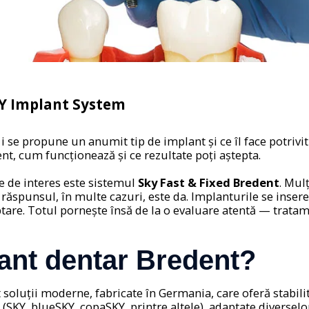
KY Implant System
e i se propune un anumit tip de implant și ce îl face potriv
nt, cum funcționează și ce rezultate poți aștepta.
e de interes este sistemul
Sky Fast & Fixed Bredent
. Mul
 răspunsul, în multe cazuri, este da. Implanturile se insere
ptare. Totul pornește însă de la o evaluare atentă — trata
ant dentar Bredent?
oluții moderne, fabricate în Germania, care oferă stabilitat
SKY, blueSKY, copaSKY, printre altele), adaptate diverselor t