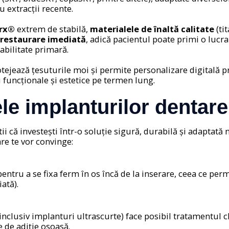
 extracții recente.
orx®
extrem de stabilă,
materialele de înaltă calitate
(ti
restaurare imediată
, adică pacientul poate primi o lucrar
abilitate primară.
rotejează țesuturile moi și permite personalizare digitală 
 funcționale și estetice pe termen lung.
le implanturilor dentar
ii că investești într-o soluție sigură, durabilă și adaptată n
re te vor convinge:
ntru a se fixa ferm în os încă de la inserare, ceea ce perm
ată).
nclusiv implanturi ultrascurte) face posibil tratamentul c
e de adiție osoasă.