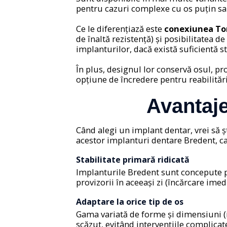
pentru cazuri complexe cu os puțin sau
Ce le diferențiază este
conexiunea T
de înaltă rezistență) și posibilitatea de
implanturilor, dacă există suficientă st
În plus, designul lor conservă osul, p
opțiune de încredere pentru reabilitări
Avantaje
Când alegi un implant dentar, vrei să șt
acestor implanturi dentare Bredent, ca
Stabilitate primară ridicată
Implanturile Bredent sunt concepute pe
provizorii în aceeași zi (încărcare imedi
Adaptare la orice tip de os
Gama variată de forme și dimensiuni (i
scăzut, evitând intervențiile complicat