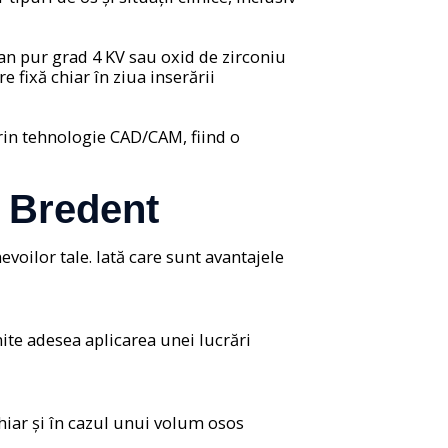
tan pur grad 4 KV sau oxid de zirconiu
e fixă chiar în ziua inserării
prin tehnologie CAD/CAM, fiind o
e Bredent
evoilor tale. Iată care sunt avantajele
ite adesea aplicarea unei lucrări
hiar și în cazul unui volum osos