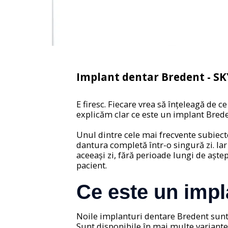
Implant dentar Bredent - S
E firesc. Fiecare vrea să înțeleagă de c
explicăm clar ce este un implant Brede
Unul dintre cele mai frecvente subiect
dantura completă într-o singură zi. Iar
aceeași zi, fără perioade lungi de aște
pacient.
Ce este un impl
Noile implanturi dentare Bredent sunt s
Sunt disponibile în mai multe variante (