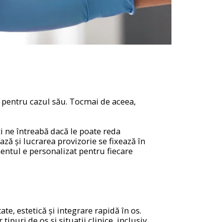
it pentru cazul său. Tocmai de aceea,
ți ne întreabă dacă le poate reda
ază și lucrarea provizorie se fixează în
mentul e personalizat pentru fiecare
e, estetică și integrare rapidă în os.
ipuri de os și situații clinice, inclusiv