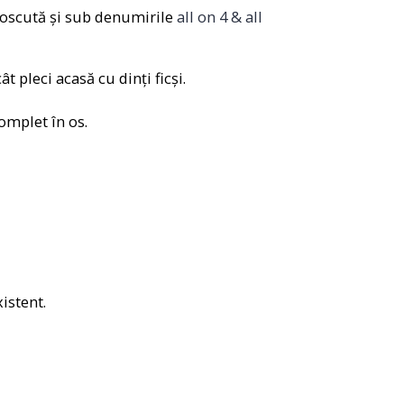
noscută și sub denumirile
all on 4 & all
cât pleci acasă cu dinți ficși.
omplet în os.
istent.