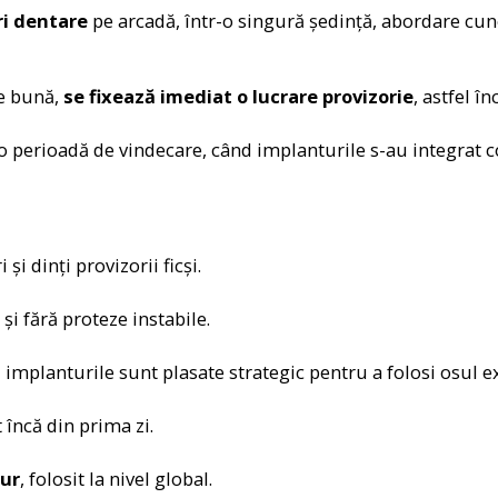
ri dentare
pe arcadă, într-o singură ședință, abordare cu
te bună,
se fixează imediat o lucrare provizorie
, astfel în
o perioadă de vindecare, când implanturile s-au integrat c
 și dinți provizorii ficși.
și fără proteze instabile.
 implanturile sunt plasate strategic pentru a folosi osul ex
 încă din prima zi.
gur
, folosit la nivel global.